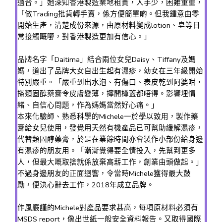
適合。」她深知香港製造業地租貴，人手少，困難重重，
「做Trading批貨轉手賣，係方便簡單啲。但我鍾意由零
開始生產，清楚成份來源，由原材料變成lotion、皂等日
常接觸嘅嘢，對香港製造更加有信心。」
品牌名字「Daitima」結合兩位女兒Daisy、Tiffany及媽
媽，道出了品牌大女自出生起有濕疹，幼女在三年級開始
特別嚴重。「嚴重到出水泡、有傷口、表皮乾到阿婆咁，
搽類固醇藥膏令皮膚變薄，擰開樽蓋都唔得。影響埋情
緒、自信心問題，作為媽媽當然好心痛。」
本來化驗師、熟悉科學的Michele一於學以致用，製作藥
膏給女兒使用，發覺用天然有機產品已可幫助緩解濕疹，
代替類固醇藥膏，於是在業餘時間亦會製作小部份給身邊
有濕疹的朋友用。「漸漸覺得要全情投入，先幫到更多
人，但最大嘅取捨就係放棄高薪工作，創業由頭做起。」
不過身邊朋友的正面迴響，令當時Michele獲得最大鼓
勵，便決心辭去工作，2018年成立品牌。
作風嚴謹的Michele對產品要求甚高，每項原材料必須有
MSDS report，像出世紙一般安全資料報告。又取得國際