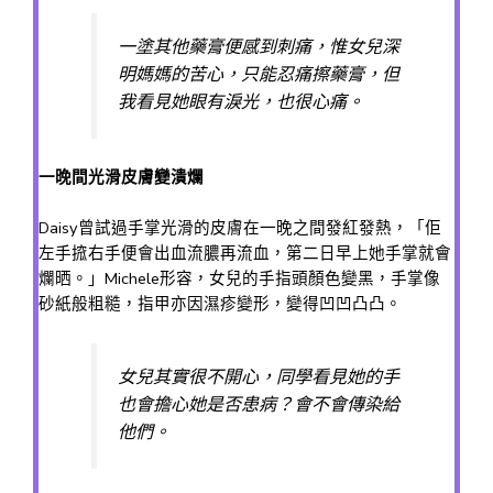
一塗其他藥膏便感到刺痛，惟女兒深
明媽媽的苦心，只能忍痛擦藥膏，但
我看見她眼有淚光，也很心痛。
一晚間光滑皮膚變潰爛
Daisy曾試過手掌光滑的皮膚在一晚之間發紅發熱，「佢
左手搲右手便會出血流膿再流血，第二日早上她手掌就會
爛晒。」Michele形容，女兒的手指頭顏色變黑，手掌像
砂紙般粗糙，指甲亦因濕疹變形，變得凹凹凸凸。
女兒其實很不開心，同學看見她的手
也會擔心她是否患病？會不會傳染給
他們。