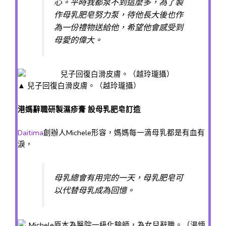
心。平時我都泵不到這麼多，為了製
作母乳肥皂努力泵，待他長大後也作
為一份禮物送給他，希望他會感受到
母愛的偉大。
▲ 兒子回復白滑皮膚。（越玲瓏攝）
港媽辭職研製濕疹膏 設母乳肥皂訂造
Daitima
創辦人Michele形容，媽媽每一滴母乳都是有血有
淚，
母乳總會有用完的一天，母乳肥皂可
以代替母乳成為回憶。