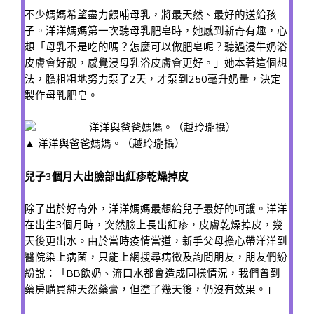
不少媽媽希望盡力餵哺母乳，將最天然、最好的送給孩
子。洋洋媽媽第一次聽母乳肥皂時，她感到新奇有趣，心
想「母乳不是吃的嗎？怎麼可以做肥皂呢？聽過浸牛奶浴
皮膚會好靚，感覺浸母乳浴皮膚會更好。」她本著這個想
法，膽粗粗地努力泵了2天，才泵到250毫升奶量，決定
製作母乳肥皂。
▲ 洋洋與爸爸媽媽。（越玲瓏攝）
兒子3個月大出臉部出紅疹乾燥掉皮
除了出於好奇外，洋洋媽媽最想給兒子最好的呵護。洋洋
在出生3個月時，突然臉上長出紅疹，皮膚乾燥掉皮，幾
天後更出水。由於當時疫情當道，新手父母擔心帶洋洋到
醫院染上病菌，只能上網搜尋病徵及詢問朋友，朋友們紛
紛說：「BB飲奶、流口水都會造成同樣情況，我們曾到
藥房購買純天然藥膏，但塗了幾天後，仍沒有效果。」