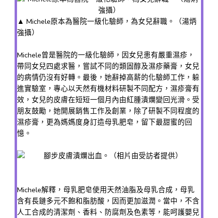
▲ Michele原本為醫院一級化驗師，為女兒辭職。（湯炳
強攝）
Michele曾是醫院的一級化驗師，因女兒患有嚴重濕疹，
帶同女兒四處求醫，嘗試不同的類固醇及濕疹藥膏，女兒
的病情仍沒有好轉。最後，她辭掉高薪的化驗師工作，躲
進實驗室，專心以天然有機材料研製不同配方，濕疹膏有
效，女兒的皮膚在短短一個月內由紅腫潰爛變回光滑。受
朋友鼓勵，她開展銷售工作及創業，除了研製不同程度的
濕疹膏，更為媽媽度身訂造母乳肥皂，留下最甜蜜的回
憶。
Michele解釋，母乳肥皂使用天然油脂及母乳合成，母乳
含有長鏈多元不飽和脂肪酸，因而更加滋潤。當中，不含
人工合成的清潔劑、香料、防腐劑及色素等，能呵護嬰兒