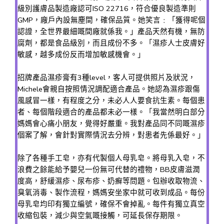
級別護膚品製造廠認可ISO 22716，符合優良製造準則
GMP，廠戶內設無塵間，確保品質。她笑言﹕「獲得呢個
認證，全世界最細嘅間廠就係我。」產品天然有機，無防
腐劑，都是食品級別，而且成份不多。「濕疹人士皮膚好
敏感，越多成份反而增加敏感機會。」
招牌產品濕疹膏有3種level，客人可提供照片及狀況，
Michele會親自按照情況調配適合產品。她認為濕疹跟傷
風感冒一樣，有程度之分，未必人人要食抗生素。每個患
者、每個階段適合的產品都未必一樣。「我當然明白部分
媽媽會心痛小朋友，覺得好嚴重。我對產品同不同嘅濕疹
個案了解，會針對實際情況去分辨，對患者先係最好。」
除了各種手工皂，亦有代製個人母乳皂。將母乳入皂，不
浪費之餘能給予嬰兒一份無可代替的禮物，BB皮膚滋潤
度高，舒緩濕疹、尿布疹、奶癬等問題。包辦收取物流、
臭氧消毒、製作流程，媽媽安坐家中就可收到成品。每份
母乳皂均印有獨立編號，確保不會掉亂。每件有獨立真空
收縮包裝，減少與空氣嘅接觸，可延長保存期限。