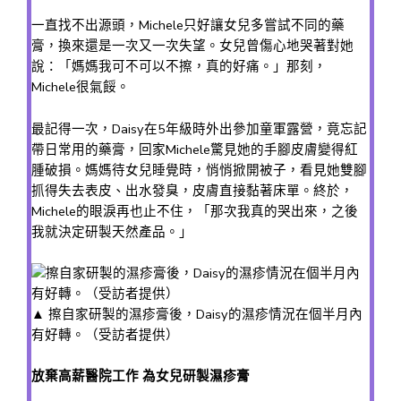
一直找不出源頭，Michele只好讓女兒多嘗試不同的藥
膏，換來還是一次又一次失望。女兒曾傷心地哭著對她
說：「媽媽我可不可以不擦，真的好痛。」那刻，
Michele很氣餒。
最記得一次，Daisy在5年級時外出參加童軍露營，竟忘記
帶日常用的藥膏，回家Michele驚見她的手腳皮膚變得紅
腫破損。媽媽待女兒睡覺時，悄悄掀開被子，看見她雙腳
抓得失去表皮、出水發臭，皮膚直接黏著床單。終於，
Michele的眼淚再也止不住，「那次我真的哭出來，之後
我就決定研製天然產品。」
▲ 擦自家研製的濕疹膏後，Daisy的濕疹情況在個半月內
有好轉。（受訪者提供）
放棄高薪醫院工作 為女兒研製濕疹膏