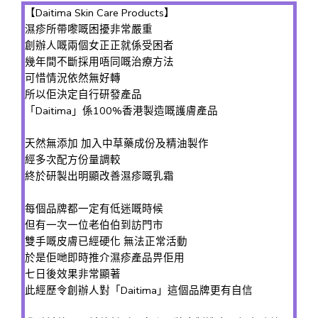
【Daitima Skin Care Products】
濕疹所帶嚟嘅困擾非常嚴重
創辦人嘅兩個女正正就係受困者
幾年間不斷採用唔同嘅治療方法
可惜情況依然無好轉
所以佢決定自行研發產品
「Daitima」係100%香港製造嘅護膚產品
天然無添加 加入中草藥成份及精油製作
經多次配方份量調較
終於研製出明顯改善濕疹嘅乳霜
每個品牌都一定有低迷嘅時候
但有一次一位老伯伯到訪門市
雙手嘅皮膚已經硬化 無法正常活動
於是佢哋即時推介濕疹產品畀佢用
七日後效果非常顯著
此經歷令創辦人對「Daitima」這個品牌更有自信