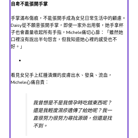
自卑不能張開手掌
手掌滿布傷痕，不能張開手成為女兒日常生活中的顧慮。
Daisy從不願意張開手掌，即使一家外出用餐，她手拿杯
子也會盡量收起所有手指，Michele痛切心扉：「雖然她
口裡沒有說出半句怨言，但我知道她心裡的感受也不
好。」
看見女兒手上紅腫潰爛的皮膚出水、發臭、流血，
Michele心痛自責︰
我曾想是不是我懷孕時吃錯東西呢？
還是我輕度濕疹遺傳了給她呢？我一
直很努力很努力尋找源頭，但還是找
不到。