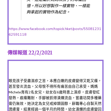
憶。所以好想製作一樣實物、一樣能
夠拿起的實物作為紀念。
https://www.facebook.com/topick.hket/posts/55081231
62591118
傳媒報道 22/2/2021
眼見孩子受盡濕疹之苦，本應白嫩的皮膚變得又乾又癢，
甚至發炎流血，父母恨不得所有痛苦由自己承受。媽媽
Michele育有2名女兒，幼女在6歲時患上濕疹，皮膚發紅
發熱，痕癢難耐，手腳被抓得潰爛流血，嘗盡坊間多種藥
膏仍無效，她決定為女兒戒掉類固醇，辭職專心自製天然
潤膚膏，結果經過一個半月的時間，幼女潰爛的皮膚變回