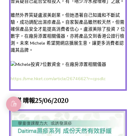
曾質疑自己能否全程投入，有「唔少冷水撥埋嚟」之感。
雖然外界質疑盧淑美創業，但她憑著自己知識和不斷試
驗，成功調配出濕疹產品。自家製產品雖然較天然，但需
確保產品安全才能提高消費者信心。盧淑美除了投資 7 位
數字，在廠房添置相關儀器，亦將產品交到香港公證行檢
測。未來 Michele 希望開網店擴展生意，讓更多消費者認
識其品牌。
https://sme.hket.com/article/2674662?r=cpsdlc
傳媒 晴報25/06/2020