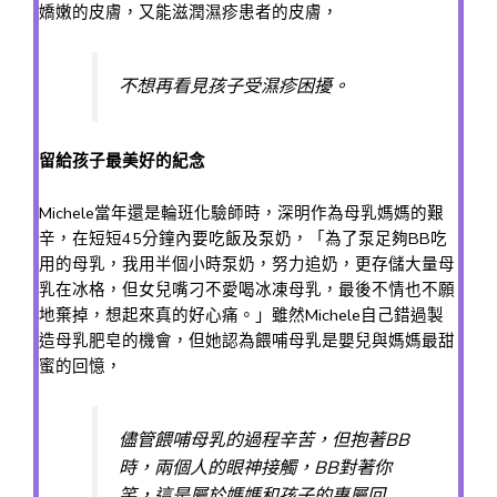
嬌嫩的皮膚，又能滋潤濕疹患者的皮膚，
不想再看見孩子受濕疹困擾。
留給孩子最美好的紀念
Michele當年還是輪班化驗師時，深明作為母乳媽媽的艱
辛，在短短45分鐘內要吃飯及泵奶，「為了泵足夠BB吃
用的母乳，我用半個小時泵奶，努力追奶，更存儲大量母
乳在冰格，但女兒嘴刁不愛喝冰凍母乳，最後不情也不願
地棄掉，想起來真的好心痛。」雖然Michele自己錯過製
造母乳肥皂的機會，但她認為餵哺母乳是嬰兒與媽媽最甜
蜜的回憶，
儘管餵哺母乳的過程辛苦，但抱著BB
時，兩個人的眼神接觸，BB對著你
笑，這是屬於媽媽和孩子的專屬回