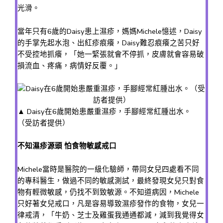
光滑。
當年只有6歲的Daisy患上濕疹，媽媽Michele憶述，Daisy
的手掌先起水泡、出紅疹痕癢，Daisy難忍痕癢之苦只好
不受控地抓癢，「她一緊張就會不停抓，皮膚就會容易破
損流血、疼痛，病情好反覆。」
▲ Daisy在6歲開始患嚴重濕疹，手腳經常紅腫出水。
（受訪者提供）
不知濕疹源頭 怕食物敏感戒口
Michele當時是醫院的一級化驗師，帶同女兒四處看不同
的專科醫生，做過不同的敏感測試，最終發現女兒只對食
物有輕微敏感，仍找不到致敏源。不知道病因，Michele
只好著女兒戒口，凡是容易導致濕疹發作的食物，女兒一
律戒清，「牛奶、芝士及雞蛋我通通都減，減到我覺得女