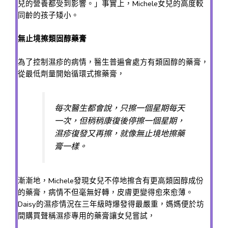
兒的營養都受到影響。」事實上，Michele女兒的高度較
同齡的孩子矮小。
無止境擦類固醇藥膏
為了控制濕疹的病情，醫生普遍會處方有類固醇的藥膏，
從最低劑量開始循環式擦藥膏，
每次醫生都會說，只擦一個星期每天
一次，但稍稍康復後停擦一個星期，
濕疹復發又再擦，就像無止境地擦藥
膏一樣。
漸漸地，Michele發現女兒不停地擦含有更高類固醇成份
的藥膏，病情不但毫無好轉，皮膚更變得愈來愈薄。
Daisy的濕疹情況在三年級時爆發得最嚴重，媽媽便於坊
間購買聲稱濕疹專用的藥膏讓女兒嘗試，