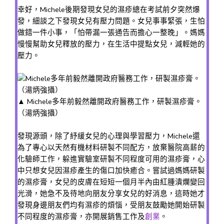
幸好，Michele後期發現女兒的濕疹總在考試前夕突然爆
發，細談之下發現女兒有壓力問題。女兒事事緊張，生怕
做錯一件小事，「怕帶漏一張通告而擔心一整晚」。媽媽
慢慢幫助女兒釋放的壓力，在生活中提點女兒，減輕她的
壓力。
▲ Michele多年前毅然離開政府醫務工作，研製濕疹膏。
（湯炳強攝）
發現源頭，除了紓緩女兒的心理與學習壓力，Michele還
為了專心以天然有機材料研製不同配方，放棄醫院高薪的
化驗師工作，躲進實驗室研製不同程度可用的濕疹膏，心
中只想女兒因濕疹產生的傷口加快癒合。嘗試過媽媽研製
的濕疹膏，女兒的皮膚在短短一個月半內由紅腫潰爛變回
光滑，她急不及待地向朋友分享女兒的好消息，這時她才
發現身邊朋友們均有濕疹的煩惱，受朋友鼓勵她開始研製
不同程度的濕疹膏，亦開展銷售工作及
創業
。