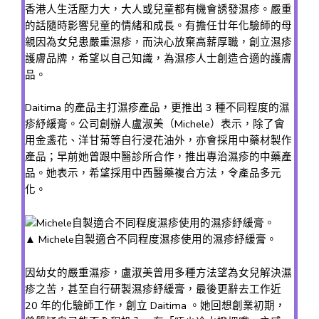
香港人生活壓力大，大人或兒童都有機會誘發濕疹。嚴重
的話隨時影響兒童的情緒和成長。有擔任廿年化驗師的母
親因為女兒患嚴重濕疹，而決心放棄高薪厚職，創立濕疹
護膚品牌，希望以自己知識，為濕疹人士創造合適的護膚
品。
Daitima 的產品主打濕疹產品，更推出 3 種不同程度的濕
疹紓緩膏。公司創辦人盧淑美（Michele）表示，除了會
用金盞花、洋甘菊等自行浸花油外，亦會採用中藥材製作
產品；早前她曾跟中醫診所合作，推出專治濕疹的中藥產
品。她表示，希望採用中西醫藥複合方法，令產品多元
化。
▲ Michele自製適合不同程度濕疹使用的濕疹紓緩膏。
因幼女的嚴重濕疹，盧淑美曾用多種方法望為女兒解決濕
疹之苦，甚至自行研製濕疹紓緩膏，最後更辭去工作近
20 年的化驗師工作，創立 Daitima 。她回想創業初期，