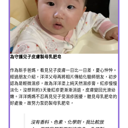
為守護兒子皮膚製母乳肥皂
作為新手爸媽，看見兒子皮膚一日比一日差，憂心忡忡。
經過朋友介紹，洋洋父母再將相片傳給化驗師朋友，初步
認為是輕微濕疹，故為洋洋塗上純天然濕疹膏，紅疹慢慢
淡化，沒想到約3天後紅疹更漸漸消退，皮膚變回光滑幼
嫩。洋洋媽媽不忍再見兒子受濕疹困擾，聽見母乳肥皂的
好處後，故努力泵奶製母乳肥皂，
沒有香料、色素、化學劑，我比較放