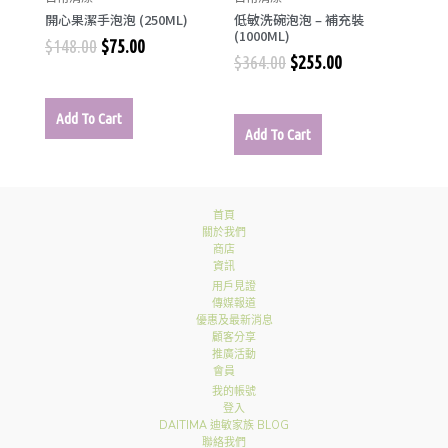
開心果潔手泡泡 (250ML)
低敏洗碗泡泡 – 補充裝
(1000ML)
$
148.00
$
75.00
$
364.00
$
255.00
Add To Cart
Add To Cart
首頁
關於我們
商店
資訊
用戶見證
傳媒報道
優惠及最新消息
顧客分享
推廣活動
會員
我的帳號
登入
DAITIMA 迪敏家族 BLOG
聯絡我們