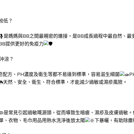
較低？
是媽媽與BB之間最親密的連接，是BB成長過程中最自然、最
BB提供更好的免疫力
友沖涼？
工皂配方、PH濃度及衛生等都不易達到標準，容易滋生細菌
P
天然、安全、衛生、符合標準，才能減少過敏或濕疹風險。
是常見引起過敏嘅源頭，從而導致生暗瘡、濕疹及皮膚過敏。
單、衣物、毛巾用品用熱水洗淨後放太陽
下暴曬，有助除塵