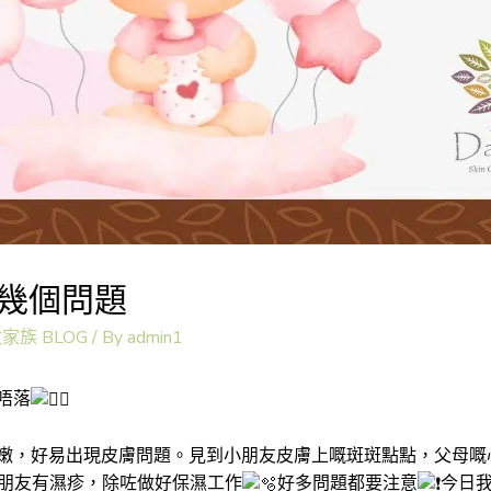
幾個問題
敏家族 BLOG
/ By
admin1
唔落
嫩，好易出現皮膚問題。見到小朋友皮膚上嘅斑斑點點，父母嘅
朋友有濕疹，除咗做好保濕工作
好多問題都要注意
今日