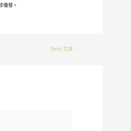
疹復發。
Next 文章
→